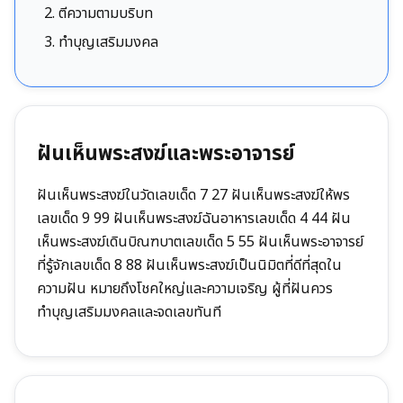
ตีความตามบริบท
ทำบุญเสริมมงคล
ฝันเห็นพระสงฆ์และพระอาจารย์
ฝันเห็นพระสงฆ์ในวัดเลขเด็ด 7 27 ฝันเห็นพระสงฆ์ให้พร
เลขเด็ด 9 99 ฝันเห็นพระสงฆ์ฉันอาหารเลขเด็ด 4 44 ฝัน
เห็นพระสงฆ์เดินบิณฑบาตเลขเด็ด 5 55 ฝันเห็นพระอาจารย์
ที่รู้จักเลขเด็ด 8 88 ฝันเห็นพระสงฆ์เป็นนิมิตที่ดีที่สุดใน
ความฝัน หมายถึงโชคใหญ่และความเจริญ ผู้ที่ฝันควร
ทำบุญเสริมมงคลและจดเลขทันที