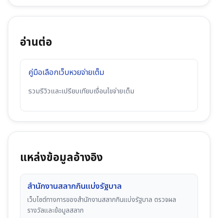
อ่านต่อ
คู่มือเลือกเว็บหวยจ่ายเต็ม
รวมรีวิวและเปรียบเทียบเงื่อนไขจ่ายเต็ม
แหล่งข้อมูลอ้างอิง
สำนักงานสลากกินแบ่งรัฐบาล
เว็บไซต์ทางการของสำนักงานสลากกินแบ่งรัฐบาล ตรวจผล
รางวัลและข้อมูลสลาก