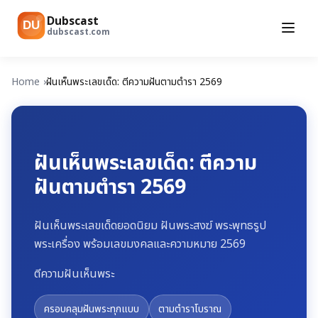
Dubscast
DU
dubscast.com
Home
ฝันเห็นพระเลขเด็ด: ตีความฝันตามตำรา 2569
ฝันเห็นพระเลขเด็ด: ตีความ
ฝันตามตำรา 2569
ฝันเห็นพระเลขเด็ดยอดนิยม ฝันพระสงฆ์ พระพุทธรูป
พระเครื่อง พร้อมเลขมงคลและความหมาย 2569
ตีความฝันเห็นพระ
ครอบคลุมฝันพระทุกแบบ
ตามตำราโบราณ