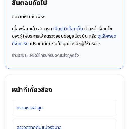
ขั้นตอนถัดไป
ตีความฝันเห็นพระ
เมื่อพร้อมแล้ว สามารถ
เปิดดูตัวเลือกเว็บ
เปิดหน้าเงื่อนไข
ของผู้ให้บริการเพื่อตรวจสอบข้อมูลปัจจุบัน หรือ
ดูแจ็คพอต
ที่จ่ายจริง
เปรียบเทียบกับข้อมูลของอีกผู้ให้บริการ
อ่านรายละเอียดให้ครบก่อนตัดสินใจทุกครั้ง
หน้าที่เกี่ยวข้อง
ตรวจหวยล่าสุด
ตรวจสลากกินแบ่งรัฐบาล