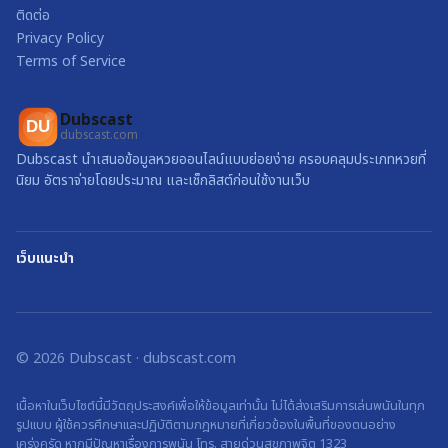
ติดต่อ
Privacy Policy
Terms of Service
Dubscast
DU
dubscast.com
Dubscast นำเสนอข้อมูลหวยออนไลน์แบบย่อยง่าย ครอบคลุมประเภทหวยที่
นิยม อัตราจ่ายโดยประมาณ และเช็กลิสต์ก่อนใช้งานเว็บ
เว็บแนะนำ
©
2026
Dubscast
·
dubscast.com
เนื้อหาในเว็บไซต์นี้มีวัตถุประสงค์เพื่อให้ข้อมูลเท่านั้น ไม่ได้ส่งเสริมการเล่นพนันในทุก
รูปแบบ ผู้ใช้ควรศึกษาและปฏิบัติตามกฎหมายที่เกี่ยวข้องในพื้นที่ของตนอย่าง
เคร่งครัด หากมีปัญหาเรื่องการพนัน โทร. สายด่วนสุขภาพจิต 1323