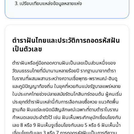
เปรียบเทียบแหล่งข้อมูลหลายแห่ง
ตำราฝันไทยและประวัติการถอดรหัสฝัน
เป็นตัวเลข
ตำราฝันหรือคู่มือถอดความฝันเป็นเลขเป็นส่วนหนึ่งของ
วัฒนธรรมไทยที่มีมานานหลายร้อยปี รากฐานมาจากตำรา
โบราณที่ผสมผสานระหว่างความเชื่อพุทธ-พราหมณ์-ฮินดู
และภูมิปัญญาท้องถิ่น ในยุคที่หวยกินแบ่งรัฐบาลแพร่หลาย
ในประเทศไทยช่วงปลายสมัยรัตนโกสินทร์ตอนต้น ผู้คนเริ่ม
ประยุกต์ตำราฝันเหล่านี้กับการเลือกเลขซื้อหวย แนวคิดพื้น
ฐานคือ ฝันแต่ละชนิดมีสัญลักษณ์เฉพาะที่ตามตำราโบราณ
กำหนดเลขประจำตัวไว้ เช่น ฝันเห็นพระภิกษุมักเชื่อมโยงกับ
เลข 8 หรือ 9 ฝันเห็นงูเชื่อมโยงกับเลข 5 หรือ 6 ฝันเห็นน้ำ
เชื่อมโยงกับเลข 3 หรือ 7 การถอดรหัสฝันเป็นการตีความ